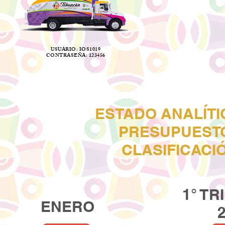
USUARIO: IOS1019
CONTRASEÑA: 123456
ESTADO ANALÍTI
PRESUPUEST
CLASIFICACI
1° T
ENERO